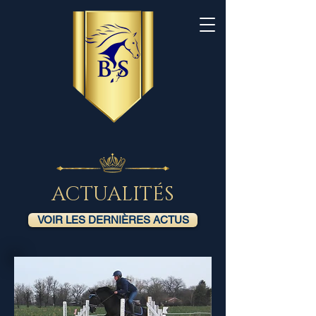
ACTUALITÉS
VOIR LES DERNIÈRES ACTUS